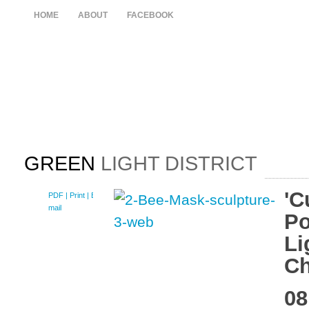
HOME
ABOUT
FACEBOOK
GREEN
LIGHT DISTRICT
'C
PDF
| Print |
E-
mail
Po
Li
Ch
08