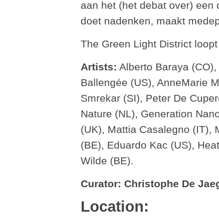
aan het (het debat over) een
doet nadenken, maakt medepl
The Green Light District loop
Artists:
Alberto Baraya (CO), 
Ballengée (US), AnneMarie M
Smrekar (SI), Peter De Cupere
Nature (NL), Generation Nan
(UK), Mattia Casalegno (IT),
(BE), Eduardo Kac (US), Hea
Wilde (BE).
Curator: Christophe De Jae
Location: