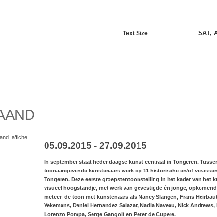
SAT, 
Text Size
AAND
05.09.2015 - 27.09.2015
In september staat hedendaagse kunst centraal in Tongeren. Tusse
toonaangevende kunstenaars werk op 11 historische en/of verassen
Tongeren. Deze eerste groepstentoonstelling in het kader van het k
visueel hoogstandje, met werk van gevestigde én jonge, opkomende 
meteen de toon met kunstenaars als Nancy Slangen, Frans Heirbaut
Vekemans, Daniel Hernandez Salazar, Nadia Naveau, Nick Andrews, N
Lorenzo Pompa, Serge Gangolf en Peter de Cupere.