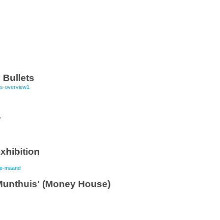
Bullets
r
xhibition
Munthuis' (Money House)