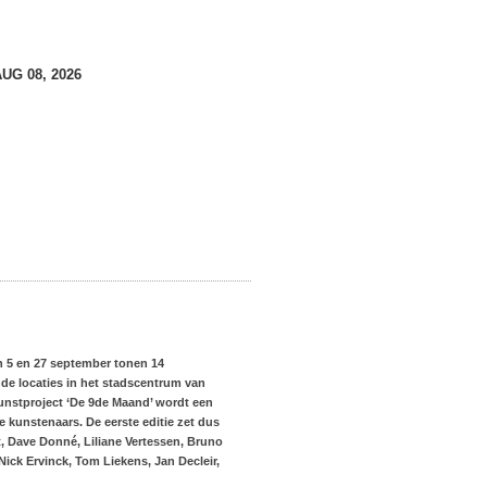
AUG 08, 2026
n 5 en 27 september tonen 14
de locaties in het stadscentrum van
unstproject ‘De 9
de
Maand’ wordt een
kunstenaars. De eerste editie zet dus
, Dave Donné, Liliane Vertessen, Bruno
ick Ervinck, Tom Liekens, Jan Decleir,