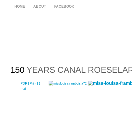
HOME
ABOUT
FACEBOOK
150
YEARS CANAL ROESELAR
PDF
| Print |
E-
mail