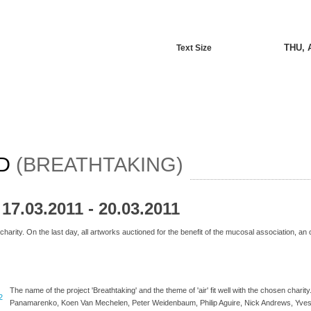
THU, 
Text Size
D
(BREATHTAKING)
17.03.2011 - 20.03.2011
 charity. On the last day, all artworks auctioned for the benefit of the mucosal association, an 
The name of the project 'Breathtaking' and the theme of 'air' fit well with the chosen charit
Panamarenko, Koen Van Mechelen, Peter Weidenbaum, Philip Aguire, Nick Andrews, Yves Ba