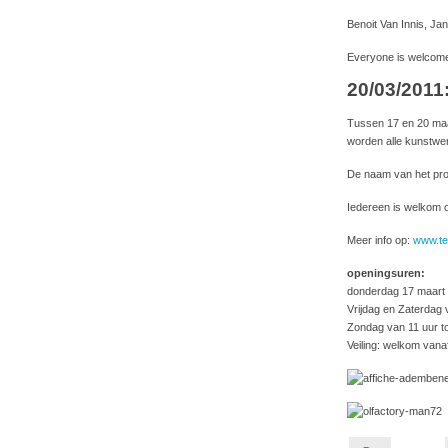
Benoit Van Innis, Jan
Everyone is welcome
20/03/2011
Tussen 17 en 20 maar
worden alle kunstwer
De naam van het proj
Iedereen is welkom o
Meer info op:
www.te
openingsuren:
donderdag 17 maart 
Vrijdag en Zaterdag 
Zondag van 11 uur to
Veiling: welkom vanaf