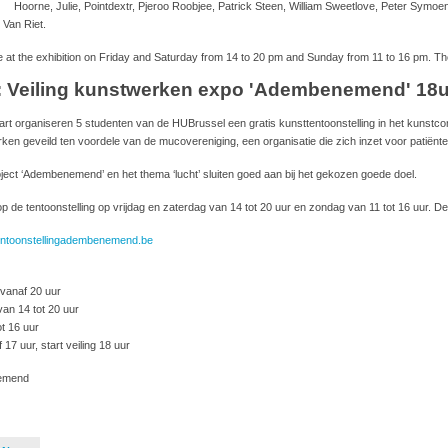
Hoorne, Julie, Pointdextr, Pjeroo Roobjee, Patrick Steen, William Sweetlove, Peter Symo
 Van Riet.
 at the exhibition on Friday and Saturday from 14 to 20 pm and Sunday from 11 to 16 pm. T
: Veiling kunstwerken expo 'Adembenemend' 18
t organiseren 5 studenten van de HUBrussel een gratis kunsttentoonstelling in het kunstcom
ken geveild ten voordele van de mucovereniging, een organisatie die zich inzet voor patiën
ect ‘Adembenemend’ en het thema ‘lucht’ sluiten goed aan bij het gekozen goede doel.
p de tentoonstelling op vrijdag en zaterdag van 14 tot 20 uur en zondag van 11 tot 16 uur. De
ntoonstellingadembenemend.be
vanaf 20 uur
van 14 tot 20 uur
t 16 uur
 17 uur, start veiling 18 uur