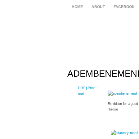
HOME
ABOUT
FACEBOOK
ADEMBENEMEN
PDF
| Print |
E-
mail
Exhibition for a good
fibrosis.