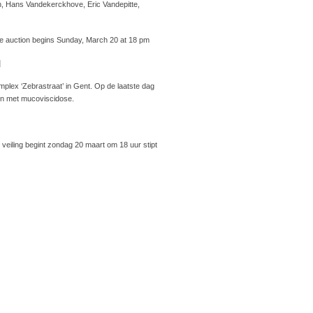
en, Hans Vandekerckhove, Eric Vandepitte,
he auction begins Sunday, March 20 at 18 pm
u
plex ‘Zebrastraat’ in Gent. Op de laatste dag
ten met mucoviscidose.
 veiling begint zondag 20 maart om 18 uur stipt