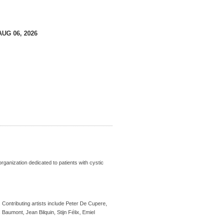
AUG 06, 2026
organization dedicated to patients with cystic
y. Contributing artists include Peter De Cupere,
umont, Jean Bilquin, Stijn Félix, Emiel